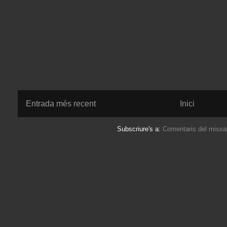
Entrada més recent
Inici
Subscriure's a:
Comentaris del missa