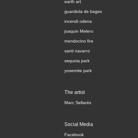
earth art
guardiola de bages
incendi odena
joaquin Melero
mendocino fire
santi navarro
sequoia park
yosemite park
The artist
Marc Sellarés
Social Media
Facebook