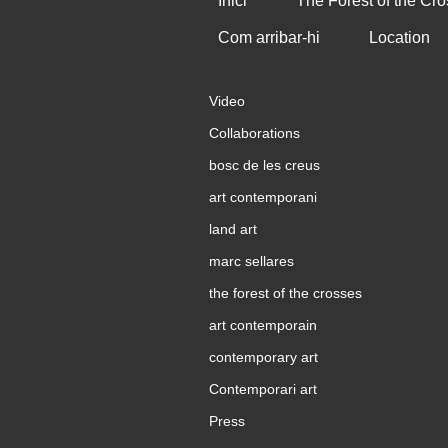
Inici
The Forest of the Cr
Com arribar-hi
Location
Video
Collaborations
bosc de les creus
art contemporani
land art
marc sellares
the forest of the crosses
art contemporain
contemporary art
Contemporari art
Press