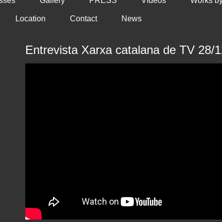
osses
Gallery
PRESS
Vídeos
Works by 
Location
Contact
News
Entrevista Xarxa catalana de TV 28/